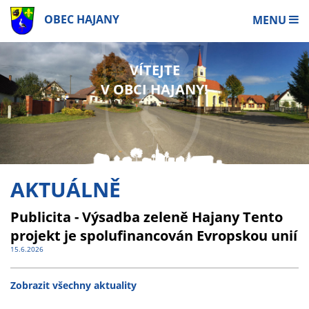
OBEC HAJANY
MENU
VÍTEJTE
V OBCI HAJANY!
AKTUÁLNĚ
Publicita - Výsadba zeleně Hajany Tento
projekt je spolufinancován Evropskou unií
15.6.2026
Zobrazit všechny aktuality