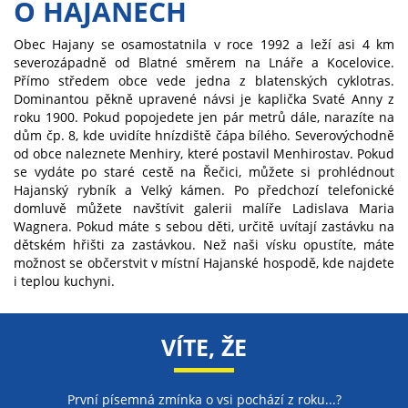
O HAJANECH
Obec Hajany se osamostatnila v roce 1992 a leží asi 4 km
severozápadně od Blatné směrem na Lnáře a Kocelovice.
Přímo středem obce vede jedna z blatenských cyklotras.
Dominantou pěkně upravené návsi je kaplička Svaté Anny z
roku 1900. Pokud popojedete jen pár metrů dále, narazíte na
dům čp. 8, kde uvidíte hnízdiště čápa bílého. Severovýchodně
od obce naleznete Menhiry, které postavil Menhirostav. Pokud
se vydáte po staré cestě na Řečici, můžete si prohlédnout
Hajanský rybník a Velký kámen. Po předchozí telefonické
domluvě můžete navštívit galerii malíře Ladislava Maria
Wagnera. Pokud máte s sebou děti, určitě uvítají zastávku na
dětském hřišti za zastávkou. Než naši vísku opustíte, máte
možnost se občerstvit v místní Hajanské hospodě, kde najdete
i teplou kuchyni.
VÍTE, ŽE
První písemná zmínka o vsi pochází z roku...?