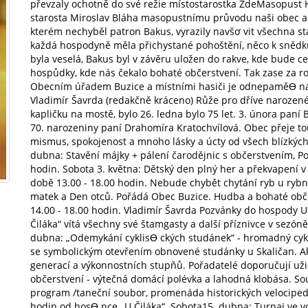
převzaly ochotně do své režie místostarostka ZdeMasopust 
starosta Miroslav Bláha masopustnímu průvodu naši obec a
kterém nechyběl patron Bakus, vyrazily navšơ vit všechna st
každá hospodyně měla přichystané pohoštění, něco k snědku
byla veselá, Bakus byl v závěru uložen do rakve, kde bude cel
hospůdky, kde nás čekalo bohaté občerstvení. Tak zase za r
Obecním úřadem Buzice a místními hasiči je odnepaměƟ na vy
Vladimír Šavrda (redakčně kráceno) Růže pro dříve narozené 
kapličku na mostě, bylo 26. ledna bylo 75 let. 3. února paní B
70. narozeniny paní Drahomíra Kratochvílová. Obec přeje t
mismus, spokojenost a mnoho lásky a úcty od všech blízkých
dubna: Stavění májky + pálení čarodějnic s občerstvením, P
hodin. Sobota 3. května: Dětský den plný her a překvapení v
době 13.00 - 18.00 hodin. Nebude chybět chytání ryb u rybní
matek a Den otců. Pořádá Obec Buzice. Hudba a bohaté občer
14.00 - 18.00 hodin. Vladimír Šavrda Pozvánky do hospody 
Čiláka“ vítá všechny své štamgasty a další příznivce v sezón
dubna: „Odemykání cyklisƟ ckých studánek“ - hromadný cyklo
se symbolickým otevřením obnovené studánky u Skaličan. Ak
generací a výkonnostních stupňů. Pořadatelé doporučují uži
občerstvení - výtečná domácí polévka a lahodná klobása. S
program /taneční soubor, promenáda historických velocipedů 
hodin od hosƟ nce „U Čiláka“. Sobota15. dubna: Turnaj ve v