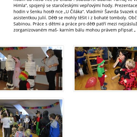
Himla“, spojený se staročeskými vepřovými hody. Prezentace 
hodin v šenku hosƟ nce „U Čiláka“. Vladimír Šavrda Svazek o
asistentkou Julií. DěƟ se mohly těšit i z bohaté tomboly. Ob
Sabinou. Práce s dětmi a práce pro děƟ patří mezi nejzásluž
zorganizovaném maš- karním bálu mohou právem připsat „ d