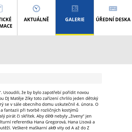
TICKÉ
AKTUÁLNĚ
GALERIE
ÚŘEDNÍ DESKA
MACE
. Usoudili, že by bylo zapotřebí pořídit novou
 DJ Matěje Zíky toto zařízení chrlilo jeden dětský
rý se v sále obecního domu uskutečnil 4. února. O
 fantazii při tvorbě rozličných kostýmů
lý pirát či skřítek. Aby děƟ nebyly „živeny“ jen
lturní referentka Hana Gregorová, Hana Lisová a
outěží. Veškeré maškarní akƟ vity od A až do Z