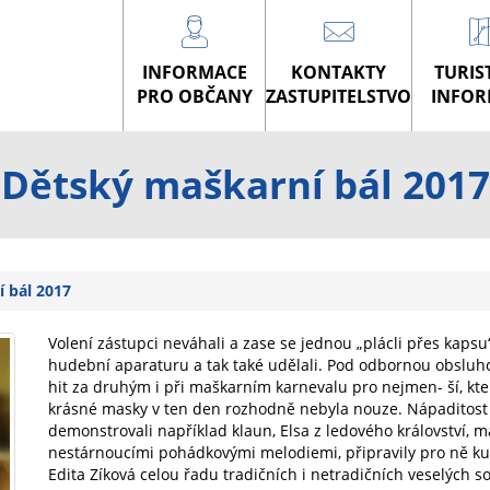
INFORMACE
KONTAKTY
TURIS
PRO OBČANY
ZASTUPITELSTVO
INFOR
Dětský maškarní bál 2017
 bál 2017
Volení zástupci neváhali a zase se jednou „plácli přes kapsu“
hudební aparaturu a tak také udělali. Pod odbornou obsluhou
hit za druhým i při maškarním karnevalu pro nejmen- ší, kte
krásné masky v ten den rozhodně nebyla nouze. Nápaditost a
demonstrovali například klaun, Elsa z ledového království, ma
nestárnoucími pohádkovými melodiemi, připravily pro ně ku
Edita Zíková celou řadu tradičních i netradičních veselých s