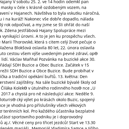
Hajany V sobotu 25. 2. ve 14 hodin odemkl pan
 masky v čele s krásně ozdobeným vozem, na
avení v Hajanech. Návštěva to byla vskutku náročná,
 i na kuráž! Nakonec vše dobře dopadlo, nálada
ý rok odpočívat, a my jsme se šli ohřát do naší
ok. Zdena Jestřábová Hajany Spolupráce mezi
nikající úrovni. A to je jen ku prospěchu všech.
Marii Thorovské, která s citem celý život pečuje o
lažena Blokšová oslavila 80 let, 22. února oslavila
outo cestou všem výše uvedeným pevné zdraví, opƟ
 lidí. Václav Maňhal Pozvánka na buzické akce 30.
ořádají SDH Buzice a Obec Buzice. Začátek v 15
 režii SDH Buzice a Obce Buzice. Bude probíhat v
čka a tradiční opékání buřtů. 13. května: Den
stvení zajištěny. Na sále buzické bývalé školy od
U Čiláka KolekƟ v útulného rodinného hosƟ nce „U
ě 2017 a chystá pro ně následující akce: Neděle 9.
turisƟ cký výlet po krásách okolo Buzic, spojený
ce je vhodná pro příslušníky všech věkových
ơ terénních kol. Pro každého účastníka bezplatné
oučásơ sportovního podniku je i doprovodný
aj./. Věcné ceny pro třicet jezdců! Start ve 13.30
oleném mariáši „Memoriál Vladimíra Samce a Jiřího