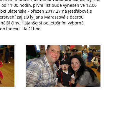
od 11.00 hodin, první list bude vynesen ve 12.00
bcí Blatenska - březen 2017 27 na Jestřábová s
čerstvení zajisƟ ly Jana Marassová s dcerou
nější činy. Hajanšơ si po letošním výborně
o indexu“ další bod.