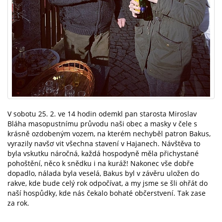
V sobotu 25. 2. ve 14 hodin odemkl pan starosta Miroslav
Bláha masopustnímu průvodu naši obec a masky v čele s
krásně ozdobeným vozem, na kterém nechyběl patron Bakus,
vyrazily navšơ vit všechna stavení v Hajanech. Návštěva to
byla vskutku náročná, každá hospodyně měla přichystané
pohoštění, něco k snědku i na kuráž! Nakonec vše dobře
dopadlo, nálada byla veselá, Bakus byl v závěru uložen do
rakve, kde bude celý rok odpočívat, a my jsme se šli ohřát do
naší hospůdky, kde nás čekalo bohaté občerstvení. Tak zase
za rok.