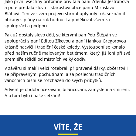
Jako první všechny přítomné přivítala paní Zdeňka Jestřábová
a poté předala slovo starostovi obce panu Miroslavu
Bláhovi. Ten ve svém projevu shrnul uplynulý rok, seznámil
občany s plány na rok budoucí a poděkoval všem za
spolupráci a podporu.
Pak už dostaly slovo děti, se kterými pan Petr Štěpán ve
spolupráci s paní Editou Zíkovou a paní Hankou Gregorovou
krásně nacvičili tradiční české koledy. Vystoupení se konalo
před naším ručně malovaným betlémem, který již loni při své
premiéře sklidil od místních velký obdiv.
V závěru si malí i velcí rozebrali připravené dárky, občerstvili
se připravenými pochutinami a za poslechu tradičních
vánočních písní se rozcházeli do svých příbytků.
Advent je období očekávání, bilancování, zamyšlení a smíření.
A o tom bylo i naše setkání!
VÍTE, ŽE