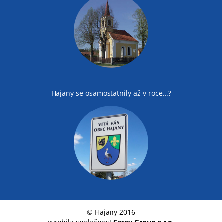
Hajany se osamostatnily až v roce...?
© Hajany 2016
vyrobila společnost
Sassy Group s.r.o.