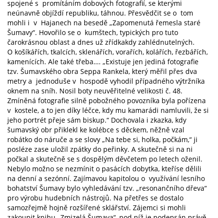
spojené s promítáním dobových fotografií, se kterými
neúnavně objíždí republiku, táhnou. Přesvědčit se o tom
mohli i v Hajanech na besedě „Zapomenutá řemesla staré
Šumavy“. Hovořilo se o kumštech, typických pro tuto
čarokrásnou oblast a dnes už zřídkakdy zahlédnutelných.
O košíkářích, tkalcích, sklenářích, vorařích, kolářích, řezbářích,
kamenících. Ale také třeba…. „Existuje jen jediná fotografie
tzv. Šumavského obra Seppa Rankela, který měřil přes dva
metry a jednoduše v hospodě vyhodil případného výtržníka
oknem na sníh. Nosil boty neuvěřitelné velikosti č. 48.
Zmíněná fotografie silně pobožného povozníka byla pořízena
v kostele, a to jen díky léčce, kdy mu kamarádi namluvili, že si
jeho portrét přeje sám biskup.“ Dochovala i zkazka, kdy
šumavský obr přiklekl ke kolébce s děckem, něžně vzal
robátko do náruče a se slovy „Na tebe si, holka, počkám,“ ji
posléze zase uložil zpátky do peřinky. A skutečně si na ni
počkal a skutečně se s dospělým děvčetem po letech oženil.
Nebylo možno se nezmínit o pasácích dobytka, kteříse dělili
na denní a sezónní. Zajímavou kapitolou o využívání lesního
bohatství Šumavy bylo vyhledávání tzv. „resonančního dřeva“
pro výrobu hudebních nástrojů. Na přetřes se dostalo
samozřejmě hojně rozšířené sklářství. Zájemci si mohli
zakoupit knihu „Zmizelá Šumava“, pod níž je podepsán právě