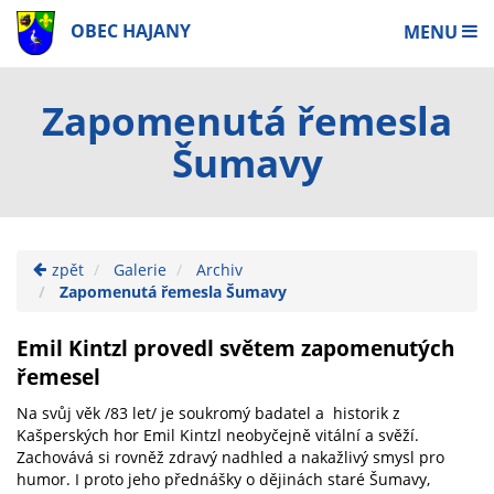
OBEC HAJANY
MENU
Zapomenutá řemesla
Šumavy
zpět
Galerie
Archiv
Zapomenutá řemesla Šumavy
Emil Kintzl provedl světem zapomenutých
řemesel
Na svůj věk /83 let/ je soukromý badatel a historik z
Kašperských hor Emil Kintzl neobyčejně vitální a svěží.
Zachovává si rovněž zdravý nadhled a nakažlivý smysl pro
humor. I proto jeho přednášky o dějinách staré Šumavy,