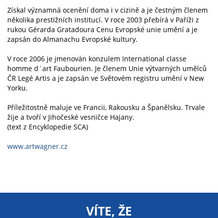
Získal významná ocenění doma i v cizině a je čestným členem
několika prestižních institucí. V roce 2003 přebírá v Paříži z
rukou Gérarda Gratadoura Cenu Evropské unie umění a je
zapsán do Almanachu Evropské kultury.
V roce 2006 je jmenován konzulem International classe
homme d´art Faubourien. Je členem Unie výtvarných umělců
ČR Legé Artis a je zapsán ve Světovém registru umění v New
Yorku.
Příležitostně maluje ve Francii, Rakousku a Španělsku. Trvale
žije a tvoří v Jihočeské vesničce Hajany.
(text z Encyklopedie SCA)
www.artwagner.cz
VÍTE, ŽE